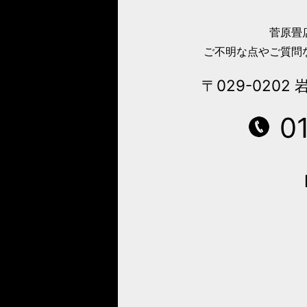
菅原畳
ご不明な点やご質問
〒029-0202
岩
0
【